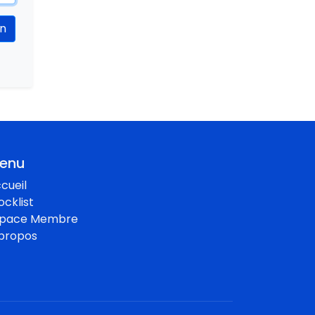
en
enu
cueil
ocklist
space Membre
propos