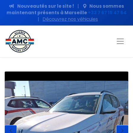
Nouveautés sur le site !
|
Nous sommes
maintenant présents à Marseille
+33 7 67 15 47 64
|
Découvrez nos véhicules