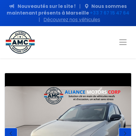
Nouveautés sur le site !
|
Nous sommes
maintenant présents à Marseille
+33 7 67 15 47 64
|
Découvrez nos véhicules