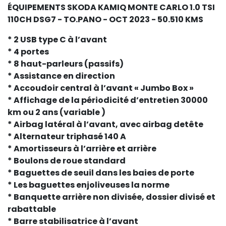
ÉQUIPEMENTS SKODA KAMIQ MONTE CARLO 1.0 TSI
110CH DSG7 - TO.PANO - OCT 2023 - 50.510 KMS
* 2 USB type C à l’avant
* 4 portes
* 8 haut-parleurs (passifs)
* Assistance en direction
* Accoudoir central à l’avant « Jumbo Box »
* Affichage de la périodicité d’entretien 30000
km ou 2 ans (variable )
* Airbag latéral à l’avant, avec airbag detête
* Alternateur triphasé 140 A
* Amortisseurs à l’arrière et arrière
* Boulons de roue standard
* Baguettes de seuil dans les baies de porte
* Les baguettes enjoliveuses la norme
* Banquette arrière non divisée, dossier divisé et
rabattable
* Barre stabilisatrice à l’avant