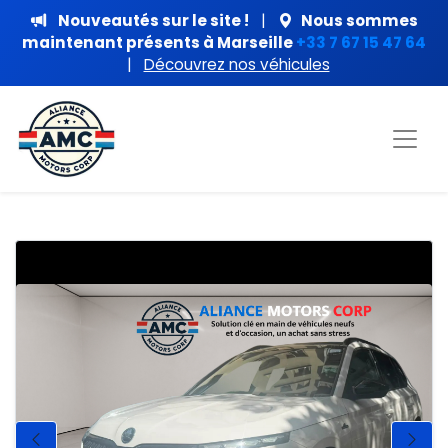
Nouveautés sur le site !
|
Nous sommes
maintenant présents à Marseille
+33 7 67 15 47 64
|
Découvrez nos véhicules