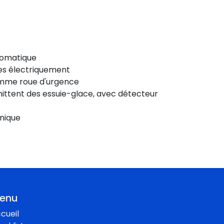
tomatique
es électriquement
omme roue d'urgence
ttent des essuie-glace, avec détecteur
nique
enu
cueil