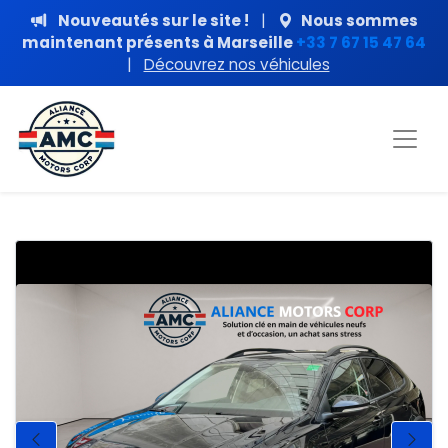
Nouveautés sur le site !
|
Nous sommes
maintenant présents à Marseille
+33 7 67 15 47 64
|
Découvrez nos véhicules