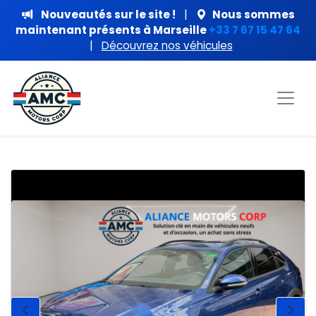
Nouveautés sur le site !
|
Nous sommes
maintenant présents à Marseille
+33 7 67 15 47 64
|
Découvrez nos véhicules